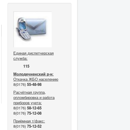
Единая диспетчерская
служба:
115
Молодечненский р-н
:
Откачка ЖБО населению
8(0176)
55-48-98
Расчётная группа
,
опломбировка и работа
приборов учета
:
8(0176)
58-12-65
8(0176)
75-12-08
Приёмная т/факс:
8(0176)
75-12-52