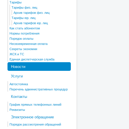
Тарифы
Тарифы физ. лиц
Архив тарифов физ. лиц
Тарифы юр. лиц
Архив тарифов юр. лиц
Как стать абонентом
Нормы потребления
Порядок оплаты
Несвоевременная оплата
Секреты экономии
ЖСК и ТС
Единая диспетчерская служба
Новости
Услуги
Автостоянка
Перечень административных процедур
Контакты
График прямых телефонных линий
Реквизиты
Электронное обращение
Порядок рассмотрения обращений