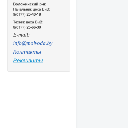
Воложинский р-н
:
Начальник цеха ВиВ:
8(0177)
25-40-18
Техник цеха ВиВ:
8(0177)
25-66-30
E-mail:
info@molvoda.by
Контакты
Реквизиты