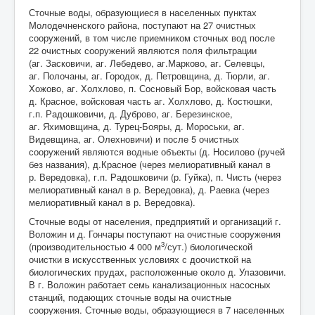
Сточные воды, образующиеся в населенных пунктах
Молодечненского района, поступают на 27 очистных
сооружений, в том числе приемником сточных вод после
22 очистных сооружений являются поля фильтрации
(аг. Засковичи, аг. Лебедево, аг.Марково, аг. Селевцы,
аг. Полочаны, аг. Городок, д. Петровщина, д. Тюрли, аг.
Хожово, аг. Холхлово, п. Сосновый Бор, войсковая часть
д. Красное, войсковая часть аг. Холхлово, д. Костюшки,
г.п. Радошковичи, д. Дуброво, аг. Березинское,
аг. Яхимовщина, д. Турец-Бояры, д. Мороськи, аг.
Видевщина, аг. Олехновичи) и после 5 очистных
сооружений являются водные объекты (д. Носилово (ручей
без названия), д.Красное (через мелиоративный канал в
р. Вередовка), г.п. Радошковичи (р. Гуйка), п. Чисть (через
мелиоративный канал в р. Вередовка), д. Раевка (через
мелиоративный канал в р. Вередовка).
Сточные воды от населения, предприятий и организаций г.
Воложин и д. Гончары поступают на очистные сооружения
3
(производительностью 4 000 м
/сут.) биологической
очистки в искусственных условиях с доочисткой на
биологических прудах, расположенные около д. Улазовичи.
В г. Воложин работает семь канализационных насосных
станций, подающих сточные воды на очистные
сооружения. Сточные воды, образующиеся в 7 населенных