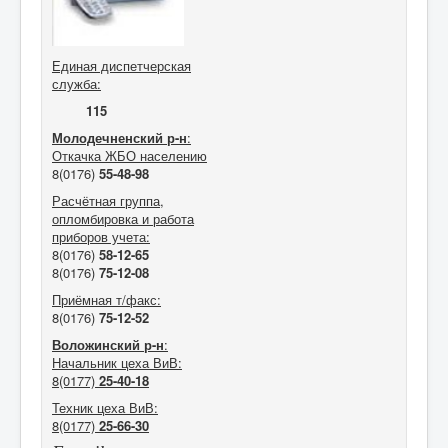
Единая диспетчерская
служба:
115
Молодечненский р-н
:
Откачка ЖБО населению
8(0176)
55-48-98
Расчётная группа
,
опломбировка и работа
приборов учета
:
8(0176)
58-12-65
8(0176)
75-12-08
Приёмная т/факс:
8(0176)
75-12-52
Воложинский р-н
:
Начальник цеха ВиВ:
8(0177)
25-40-18
Техник цеха ВиВ:
8(0177)
25-66-30