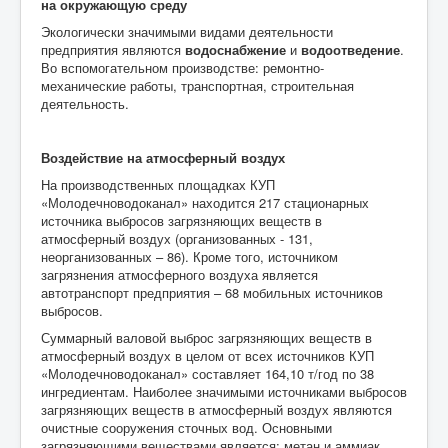
на окружающую среду
Экологически значимыми видами деятельности
предприятия являются
водоснабжение
и
водоотведение
.
Во вспомогательном производстве: ремонтно-
механические работы, транспортная, строительная
деятельность.
Воздействие на атмосферный воздух
На производствен­ных площадках КУП
«Молодечноводоканал» находится 217 стационарных
источника выбросов загрязняющих веществ в
атмосферный воздух (организованных - 131,
неорганизованных – 86). Кроме того, источником
загрязнения атмосферного воздуха является
автотранспорт предприятия – 68 мобильных источников
выбросов.
Суммарный валовой выброс загрязняющих веществ в
атмосферный воздух в целом от всех источников КУП
«Молодечноводоканал» составляет 164,10 т/год по 38
ингредиентам. Наиболее значимыми источниками выбросов
загрязняющих веществ в атмосферный воздух являются
очистные сооружения сточных вод. Основными
загрязняющими веществами является: метан и аммиак.