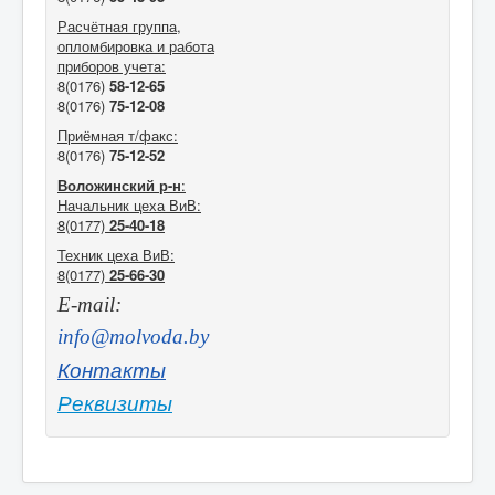
Расчётная группа
,
опломбировка и работа
приборов учета
:
8(0176)
58-12-65
8(0176)
75-12-08
Приёмная т/факс:
8(0176)
75-12-52
Воложинский р-н
:
Начальник цеха ВиВ:
8(0177)
25-40-18
Техник цеха ВиВ:
8(0177)
25-66-30
E-mail:
info@molvoda.by
Контакты
Реквизиты