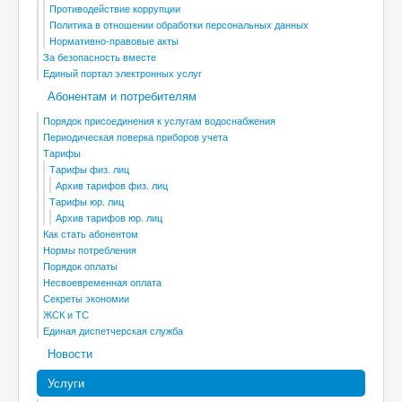
Противодействие коррупции
Политика в отношении обработки персональных данных
Нормативно-правовые акты
За безопасность вместе
Единый портал электронных услуг
Абонентам и потребителям
Порядок присоединения к услугам водоснабжения
Периодическая поверка приборов учета
Тарифы
Тарифы физ. лиц
Архив тарифов физ. лиц
Тарифы юр. лиц
Архив тарифов юр. лиц
Как стать абонентом
Нормы потребления
Порядок оплаты
Несвоевременная оплата
Секреты экономии
ЖСК и ТС
Единая диспетчерская служба
Новости
Услуги